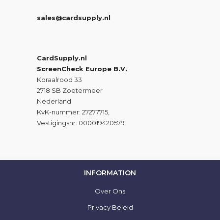
sales@cardsupply.nl
CardSupply.nl
ScreenCheck Europe B.V.
Koraalrood 33
2718 SB Zoetermeer
Nederland
KvK-nummer: 27277715,
Vestigingsnr. 000019420579
INFORMATION
Over Ons
Privacy Beleid