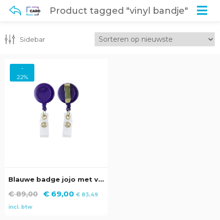
Product tagged "vinyl bandje"
Sidebar
-
22%
Blauwe badge jojo met vinyl bandje (100 stuks)
Oorspronkelijke
Huidige
€
69,00
€
89,00
€
83,49
prijs
prijs
incl. btw
was:
is: