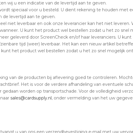
ten wij u een indicatie van de levertijd aan te geven.
 wordt speciaal voor u besteld. U dient rekening te houden met 
n de levertijd aan te geven.
teel niet leverbaar en ook onze leverancier kan het niet leveren.
a wanneer. U kunt het product wel bestellen zodat u het zo snel m
eer geleverd door ScreenCheck en/of haar leveranciers. U kunt di
ienbare tijd (weer) leverbaar. Het kan een nieuw artikel betreffen 
 kunt het product wel bestellen zodat u het zo snel mogelijk ont
ng van de producten bij aflevering goed te controleren. Mochte
chtbrief. Het is voor de verdere afhandeling van eventuele scha
r gedaan worden op transportschade. Voor de volledigheid verz
 naar
sales@cardsupply.nl
, onder vermelding van het uw gegeve
ntvangt u van ons een verzendbevestiging e-mail met uw vervoer