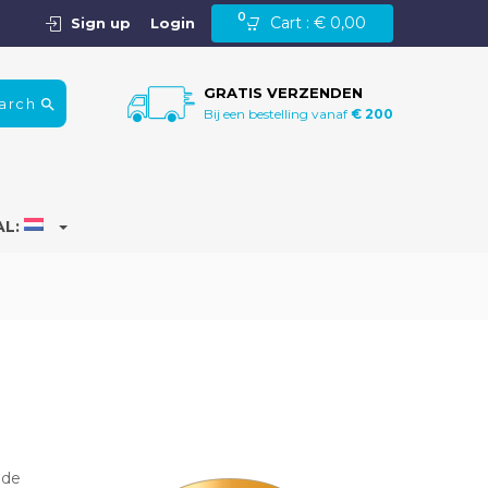
0
Cart :
€
0,00
Sign up
Login
GRATIS VERZENDEN
arch
Bij een bestelling vanaf
€ 200
AL:
 de