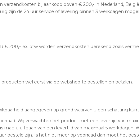
 verzendkosten bij aankoop boven € 200,- in Nederland, Belgi
g zijn de 24 uur service of levering binnen 3 werkdagen mogeli
UR € 200,– ex. btw worden verzendkosten berekend zoals vermel
 de producten wel eerst via de webshop te bestellen en betalen.
beschikbaarheid aangegeven op grond waarvan u een schatting kunt
 voorraad. Wij verwachten het product met een levertijd van maxi
ad is mag u uitgaan van een levertijd van maximaal 5 werkdagen.
ur besteld zijn. Is het niet meer op voorraad dan moet het bes