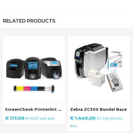
RELATED PRODUCTS
ScreenCheck Printerlint YMCKO
Zebra ZC300 Bundel Base
€
117,00
€
1.440,00
€
141,57
incl. btw
€
1.742,40
incl.
btw