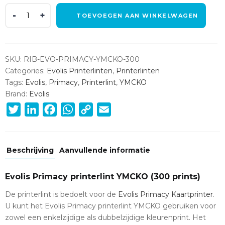
Evolis
TOEVOEGEN AAN WINKELWAGEN
Primacy
printerlint
YMCKO
(300
SKU:
RIB-EVO-PRIMACY-YMCKO-300
prints)
Categories:
Evolis Printerlinten
,
Printerlinten
quantity
Tags:
Evolis
,
Primacy
,
Printerlint
,
YMCKO
Brand:
Evolis
Twitter
LinkedIn
Facebook
WhatsApp
Copy
Email
Link
Beschrijving
Aanvullende informatie
Evolis Primacy printerlint YMCKO (300 prints)
De printerlint is bedoelt voor de
Evolis Primacy Kaartprinter
.
U kunt het Evolis Primacy printerlint YMCKO gebruiken voor
zowel een enkelzijdige als dubbelzijdige kleurenprint. Het