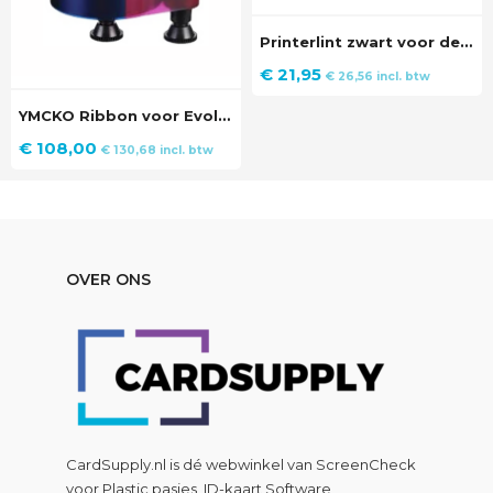
Printerlint zwart voor de Polaroid P4500S Printer
€
21,95
€
26,56
incl. btw
YMCKO Ribbon voor Evolis Quantum II ID Kaartprinter
€
108,00
€
130,68
incl. btw
OVER ONS
CardSupply.nl is dé webwinkel van
ScreenCheck
voor Plastic pasjes, ID-kaart Software,