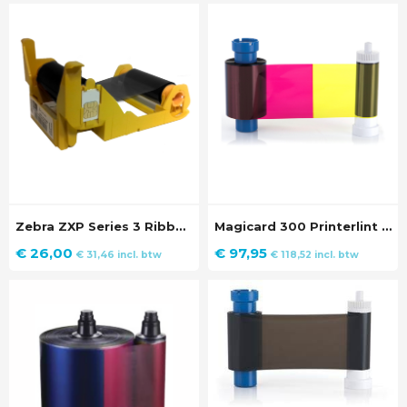
Zebra ZXP Series 3 Ribbon Zwart
Magicard 300 Printerlint YMCKO (300 prints)
€
26,00
€
97,95
€
31,46
incl. btw
€
118,52
incl. btw