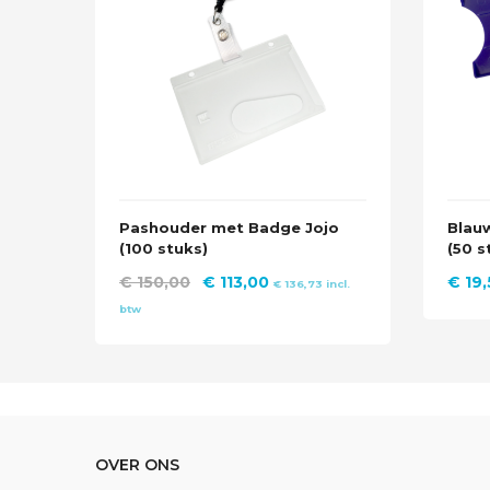
Pashouder met Badge Jojo
Blau
(100 stuks)
(50 s
Oorspronkelijke
Huidige
€
150,00
€
113,00
€
19,
€
136,73
incl.
prijs
prijs
btw
was:
is:
€ 150,00.
€ 113,00.
OVER ONS