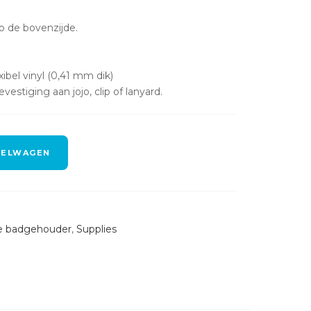
p de bovenzijde.
ibel vinyl (0,41 mm dik)
estiging aan jojo, clip of lanyard.
KELWAGEN
e badgehouder
,
Supplies