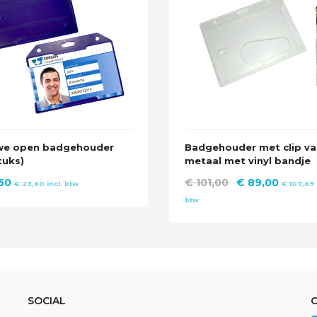
we open badgehouder
Badgehouder met clip va
tuks)
metaal met vinyl bandje
Oorspronkelijk
Huidig
50
€
101,00
€
89,00
€
23,60
incl. btw
€
107,69
prijs
prijs
btw
was:
is:
€ 101,00.
€ 89,0
SOCIAL