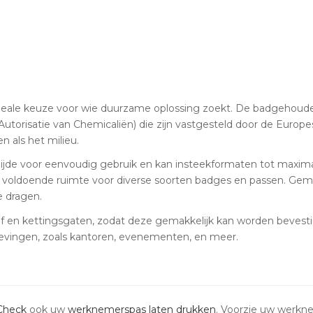
eale keuze voor wie duurzame oplossing zoekt. De badgehouders 
Autorisatie van Chemicaliën) die zijn vastgesteld door de Europese
n als het milieu.
ijde voor eenvoudig gebruik en kan insteekformaten tot max
oldoende ruimte voor diverse soorten badges en passen. Gemaak
 dragen.
 en kettingsgaten, zodat deze gemakkelijk kan worden bevestigd
gevingen, zoals kantoren, evenementen, en meer.
Check
ook uw
werknemerspas laten drukken
. Voorzie uw werk