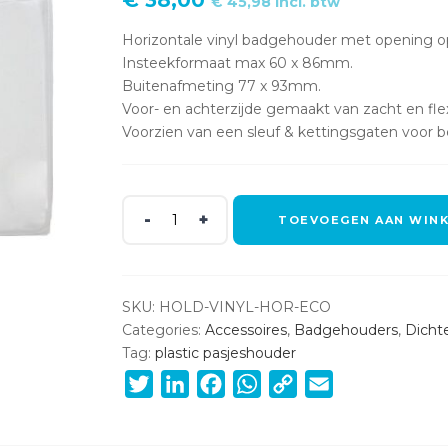
€
38,00
€
45,98
incl. btw
Horizontale vinyl badgehouder met opening o
Insteekformaat max 60 x 86mm.
Buitenafmeting 77 x 93mm.
Voor- en achterzijde gemaakt van zacht en flex
Voorzien van een sleuf & kettingsgaten voor bev
Horizontale
TOEVOEGEN AAN WIN
ECO
vinyl
badgehouder
(100
SKU:
HOLD-VINYL-HOR-ECO
stuks)
Categories:
Accessoires
,
Badgehouders
,
Dicht
quantity
Tag:
plastic pasjeshouder
Twitter
LinkedIn
Facebook
WhatsApp
Copy
Email
Link