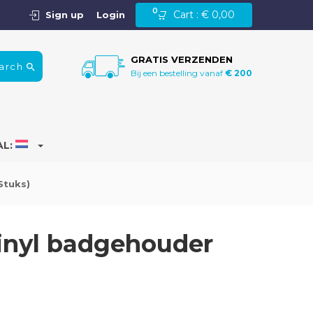
0
Cart :
€
0,00
Sign up
Login
GRATIS VERZENDEN
arch
Bij een bestelling vanaf
€ 200
AL:
Stuks)
inyl badgehouder