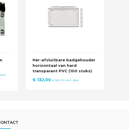
n
Her-afsluitbare badgehouder
Groe
horizontaal van hard
toeg
transparant PVC (100 stuks)
stuk
e
e
incl.
€
132,00
€
19
€
159,72
incl. btw
0.
CONTACT