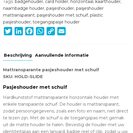
Tags:
badgehouder
,
card holder
,
horizontaal
,
kaarthouder
,
stuks)
naambadge houder
,
pasjeshouder
,
pasjeshouder
quantity
mattransparant
,
pasjeshouder met schuif
,
plastic
pasjeshouder
,
toegangspasje houder
Twitter
LinkedIn
Facebook
WhatsApp
Copy
Email
Link
Beschrijving
Aanvullende informatie
Mattransparante pasjeshouder met schuif
SKU: HOLD-SLIDE
Pasjeshouder met schuif
Hardkunststof mattransparante horizontale houder met
enkele transparante schuif. De houder is mattransparant,
zodat persoongegevens, zoals een foto en naam, niet direct
te lezen zijn. Met de schuif is de toegangspas met gemak
uit de matte houder te halen. Bevestig de houder met uw
identiteitspas aan een lanyard, badge reel of clip, zodat u uw