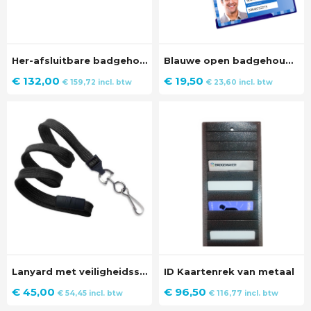
Her-afsluitbare badgehouder horizontaal van hard transparant PVC (100 stuks)
Blauwe open badgehouder (50 stuks)
€
132,00
€
19,50
€
159,72
incl. btw
€
23,60
incl. btw
Lanyard met veiligheidssluiting, 10mm breed (100 stuks)
ID Kaartenrek van metaal
€
45,00
€
96,50
€
54,45
incl. btw
€
116,77
incl. btw