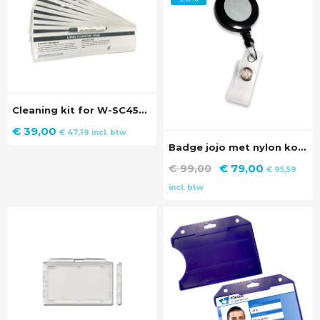
Cleaning kit for W-SC4500
€
39,00
€
47,19
incl. btw
Badge jojo met nylon koord en vinyl sluiting (100 stuks)
Oorspronkelijke
Huidige
€
79,00
€
99,00
€
95,59
prijs
prijs
incl. btw
was:
is:
€ 99,00.
€ 79,00.