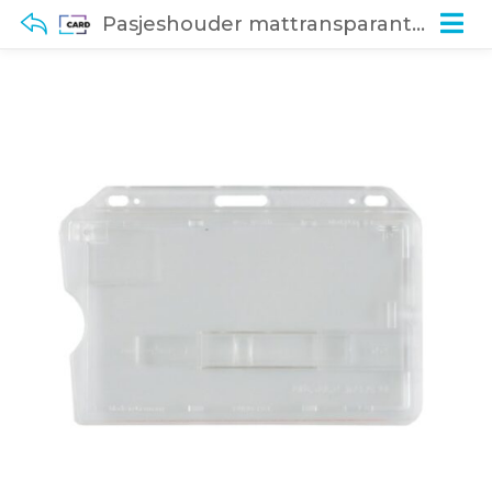
Pasjeshouder mattransparant met schuif voor 1 kaart (100 stuks)