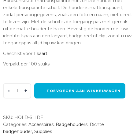
Hardkunststof mattransparante horizontale houder met
enkele transparante schuif. De houder is mattransparant,
zodat persoongegevens, zoals een foto en naam, niet direct
te lezen zijn. Met de schuif is de toegangspas met gemak
uit de matte houder te halen. Bevestig de houder met uw
identiteitspas aan een lanyard, badge reel of clip, zodat u uw
toegangspas altijd bij uw kan dragen.
Geschikt voor 1
kaart
.
Verpakt per 100 stuks
Pasjeshouder
TOEVOEGEN AAN WINKELWAGEN
mattransparant
met
schuif
voor
SKU:
HOLD-SLIDE
1
Categories:
Accessoires
,
Badgehouders
,
Dichte
kaart
badgehouder
,
Supplies
(100