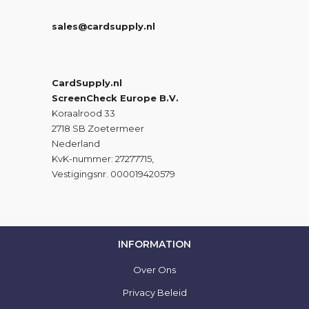
sales@cardsupply.nl
CardSupply.nl
ScreenCheck Europe B.V.
Koraalrood 33
2718 SB Zoetermeer
Nederland
KvK-nummer: 27277715,
Vestigingsnr. 000019420579
INFORMATION
Over Ons
Privacy Beleid