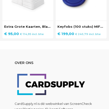
Extra Grote Kaarten, Blanco Plastic Passen (100 stuks)
Keyfobs (100 stuks) MIFARE® Classic® EV1 1K, blauw
€
95,00
€
199,00
€
114,95
incl. btw
€
240,79
incl. btw
OVER ONS
CardSupply.nl is dé webwinkel van
ScreenCheck