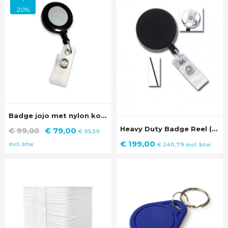
-
20%
Badge jojo met nylon koord en vinyl sluiting (100 stuks)
Heavy Duty Badge Reel (100 stuks)
Oorspronkelijke
Huidige
€
79,00
€
99,00
€
95,59
prijs
prijs
€
199,00
incl. btw
€
240,79
incl. btw
was:
is:
€ 99,00.
€ 79,00.