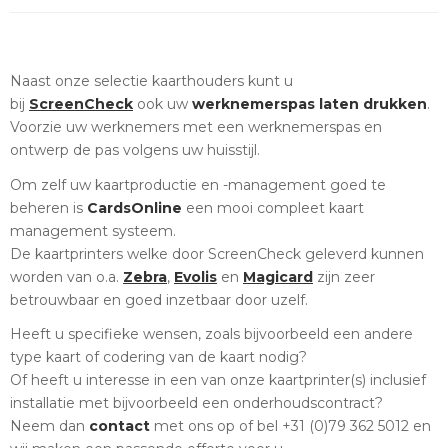
Naast onze selectie kaarthouders kunt u
bij
ScreenCheck
ook uw
werknemerspas laten drukken
.
Voorzie uw werknemers met een werknemerspas en
ontwerp de pas volgens uw huisstijl.
Om zelf uw kaartproductie en -management goed te
beheren is
CardsOnline
een mooi compleet kaart
management systeem.
De kaartprinters welke door ScreenCheck geleverd kunnen
worden van o.a.
Zebra
,
Evolis
en
Magicard
zijn zeer
betrouwbaar en goed inzetbaar door uzelf.
Heeft u specifieke wensen, zoals bijvoorbeeld een andere
type kaart of codering van de kaart nodig?
Of heeft u interesse in een van onze kaartprinter(s) inclusief
installatie met bijvoorbeeld een onderhoudscontract?
Neem dan
contact
met ons op of bel +31 (0)79 362 5012 en