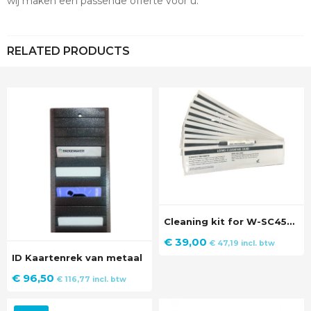
wij maken een passende offerte voor u.
RELATED PRODUCTS
Cleaning kit for W-SC4500
€
39,00
€
47,19
incl. btw
ID Kaartenrek van metaal
€
96,50
€
116,77
incl. btw