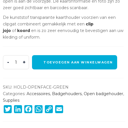
open is aan de voorzijde. De kaartinformatie en foto zijn zo
zeer goed zichtbaar en barcodes scanbaar.
De kunststof transparante kaarthouder voorzien van een
clipgat combineert gemakkelijk met een
clip
jojo
of
koord
en is zo zeer eenvoudig te bevestigen aan uw
kleding of uniform.
Groene
TOEVOEGEN AAN WINKELWAGEN
open
toegangspashouder
(50
stuks)
SKU:
HOLD-OPENFACE-GREEN
quantity
Categories:
Accessoires
,
Badgehouders
,
Open badgehouder
,
Supplies
Twitter
LinkedIn
Facebook
WhatsApp
Copy
Email
Link