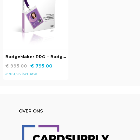
BadgeMaker PRO – Badge Software, ID Card Software, ID Software
Oorspronkelijke
Huidige
€
795,00
€
995,00
prijs
prijs
€
961,95
incl. btw
was:
is:
€ 995,00.
€ 795,00.
OVER ONS