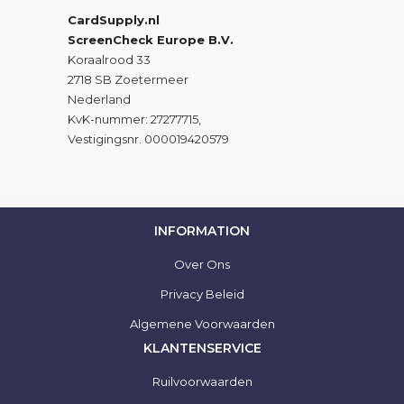
CardSupply.nl
ScreenCheck Europe B.V.
Koraalrood 33
2718 SB Zoetermeer
Nederland
KvK-nummer: 27277715,
Vestigingsnr. 000019420579
INFORMATION
Over Ons
Privacy Beleid
Algemene Voorwaarden
KLANTENSERVICE
Ruilvoorwaarden