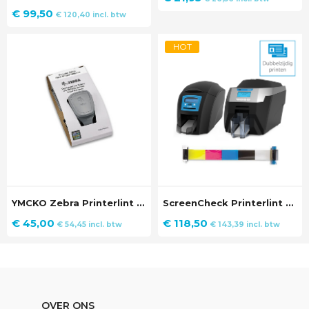
€
99,50
€
120,40
incl. btw
HOT
YMCKO Zebra Printerlint voor ZC100/ZC300 Kaartprinter (200 prints)
ScreenCheck Printerlint YMCKOK
€
45,00
€
118,50
€
54,45
incl. btw
€
143,39
incl. btw
OVER ONS