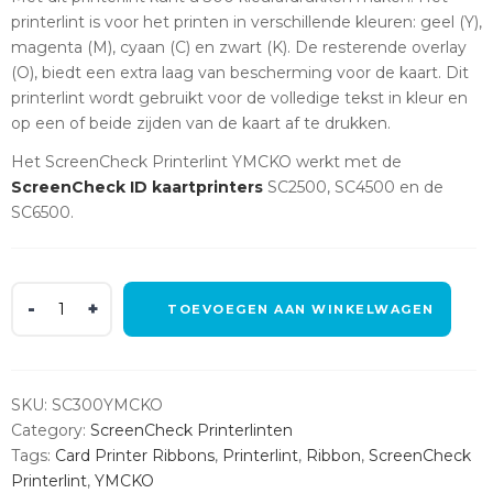
printerlint is voor het printen in verschillende kleuren: geel (Y),
magenta (M), cyaan (C) en zwart (K). De resterende overlay
(O), biedt een extra laag van bescherming voor de kaart. Dit
printerlint wordt gebruikt voor de volledige tekst in kleur en
op een of beide zijden van de kaart af te drukken.
Het ScreenCheck Printerlint YMCKO werkt met de
ScreenCheck ID kaartprinters
SC2500, SC4500 en de
SC6500.
ScreenCheck
TOEVOEGEN AAN WINKELWAGEN
Printerlint
YMCKO
quantity
SKU:
SC300YMCKO
Category:
ScreenCheck Printerlinten
Tags:
Card Printer Ribbons
,
Printerlint
,
Ribbon
,
ScreenCheck
Printerlint
,
YMCKO