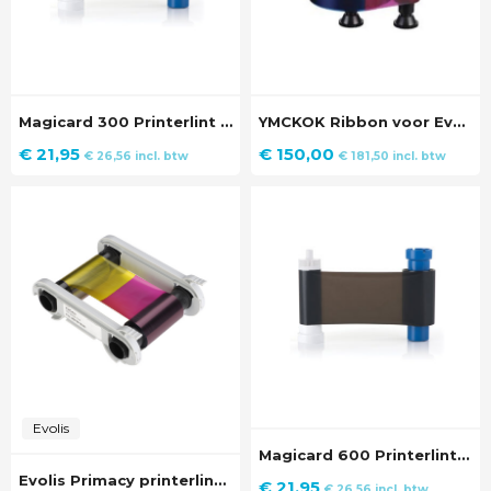
Magicard 300 Printerlint Zwart (1.000 prints)
YMCKOK Ribbon voor Evolis Quantum II ID Kaartprinter
€
21,95
€
150,00
€
26,56
incl. btw
€
181,50
incl. btw
Evolis
Magicard 600 Printerlint Zwart (1.000 prints)
Evolis Primacy printerlint YMCKO (300 prints)
€
21,95
€
26,56
incl. btw