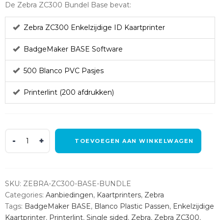
De Zebra ZC300 Bundel Base bevat:
Zebra ZC300 Enkelzijdige ID Kaartprinter
BadgeMaker BASE Software
500 Blanco PVC Pasjes
Printerlint (200 afdrukken)
Zebra
TOEVOEGEN AAN WINKELWAGEN
ZC300
Bundel
Base
quantity
SKU:
ZEBRA-ZC300-BASE-BUNDLE
Categories:
Aanbiedingen
,
Kaartprinters
,
Zebra
Tags:
BadgeMaker BASE
,
Blanco Plastic Passen
,
Enkelzijdige
Kaartprinter
,
Printerlint
,
Single sided
,
Zebra
,
Zebra ZC300
,