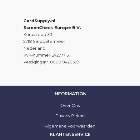
CardSupply.nl
ScreenCheck Europe B.V.
Koraalrood 33
2718 SB Zoetermeer
Nederland
KvK-nummer: 27277715,
Vestigingsnr. 000019420579
INFORMATION
Over Ons
Privacy Beleid
Algemene Voorwaarden
KLANTENSERVICE