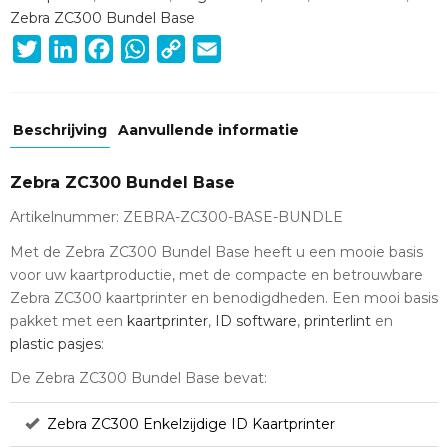
Zebra ZC300 Bundel Base
Twitter
LinkedIn
Facebook
WhatsApp
Copy
Email
Link
Beschrijving
Aanvullende informatie
Zebra ZC300 Bundel Base
Artikelnummer: ZEBRA-ZC300-BASE-BUNDLE
Met de Zebra ZC300 Bundel Base heeft u een mooie basis
voor uw kaartproductie, met de compacte en betrouwbare
Zebra ZC300 kaartprinter en benodigdheden. Een mooi basis
pakket met een
kaartprinter
,
ID software
,
printerlint
en
plastic pasjes
:
De Zebra ZC300 Bundel Base bevat:
Zebra ZC300 Enkelzijdige ID Kaartprinter