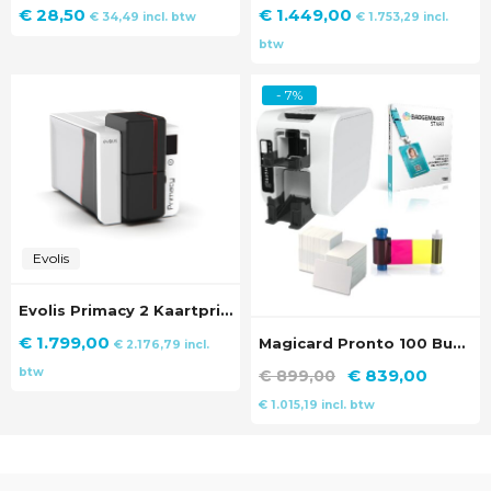
€
28,50
€
1.449,00
€
34,49
incl. btw
€
1.753,29
incl.
btw
- 7%
Evolis
Evolis Primacy 2 Kaartprinter Dubbelzijdig
€
1.799,00
Magicard Pronto 100 Bundel Start
€
2.176,79
incl.
Oorspronkelijke
Huidig
€
839,00
btw
€
899,00
prijs
prijs
€
1.015,19
incl. btw
was:
is:
€ 899,00.
€ 839,