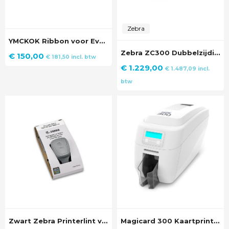
Zebra
YMCKOK Ribbon voor Evolis Quantum II ID Kaartprinter
Zebra ZC300 Dubbelzijdige Kaartprinter
€
150,00
€
181,50
incl. btw
€
1.229,00
€
1.487,09
incl.
btw
Zwart Zebra Printerlint voor ZC100/ZC300 Kaartprinter (2000 prints)
Magicard 300 Kaartprinter Enkelzijdig