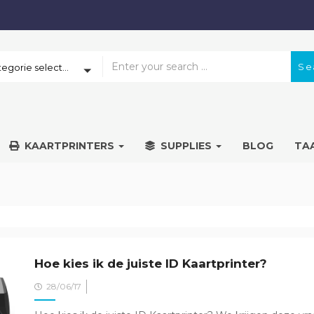
Se
Een categorie selecteren
KAARTPRINTERS
SUPPLIES
BLOG
TA
Hoe kies ik de juiste ID Kaartprinter?
Posted
28/06/17
on