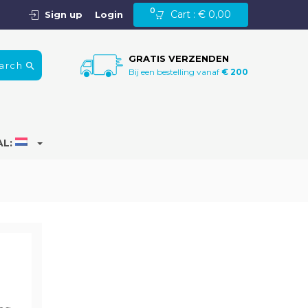
0
Cart :
€
0,00
Sign up
Login
GRATIS VERZENDEN
arch
Bij een bestelling vanaf
€ 200
AL: