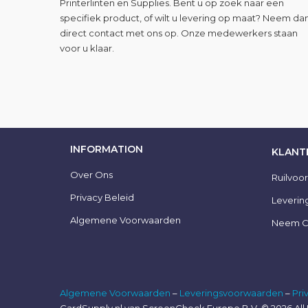
Printerlinten en Supplies. Bent u op zoek naar een
specifiek product, of wilt u levering op maat? Neem da
direct contact met ons op. Onze medewerkers staan
voor u klaar.
INFORMATION
KLANT
Over Ons
Ruilvoo
Privacy Beleid
Leverin
Algemene Voorwaarden
Neem C
Algemene Voorwaarden
–
Leveringsvoorwaarden
–
Pri