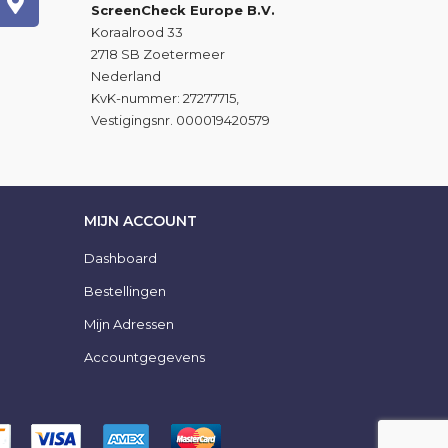
ScreenCheck Europe B.V.
Koraalrood 33
2718 SB Zoetermeer
Nederland
KvK-nummer: 27277715,
Vestigingsnr. 000019420579
MIJN ACCOUNT
Dashboard
Bestellingen
Mijn Adressen
Accountgegevens