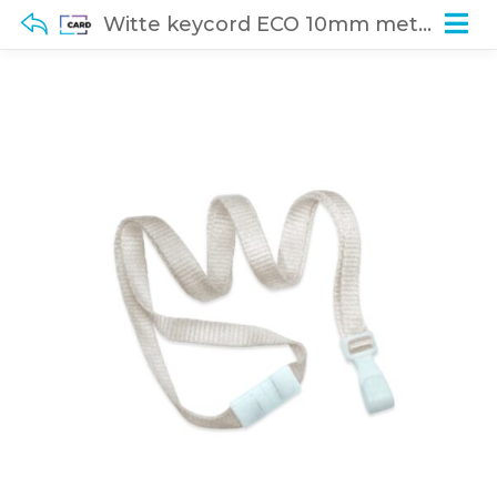
Witte keycord ECO 10mm met veiligheidssluiting (100 stuks)