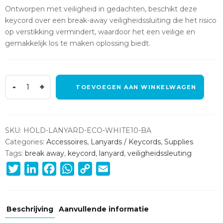
Ontworpen met veiligheid in gedachten, beschikt deze
keycord over een break-away veiligheidssluiting die het risico
op verstikking vermindert, waardoor het een veilige en
gemakkelijk los te maken oplossing biedt.
Witte
TOEVOEGEN AAN WINKELWAGEN
keycord
ECO
10mm
met
SKU:
HOLD-LANYARD-ECO-WHITE10-BA
veiligheidssluiting
Categories:
Accessoires
,
Lanyards / Keycords
,
Supplies
(100
Tags:
break away
,
keycord
,
lanyard
,
veiligheidssleuting
stuks)
Twitter
LinkedIn
Facebook
WhatsApp
Copy
Email
quantity
Link
Beschrijving
Aanvullende informatie