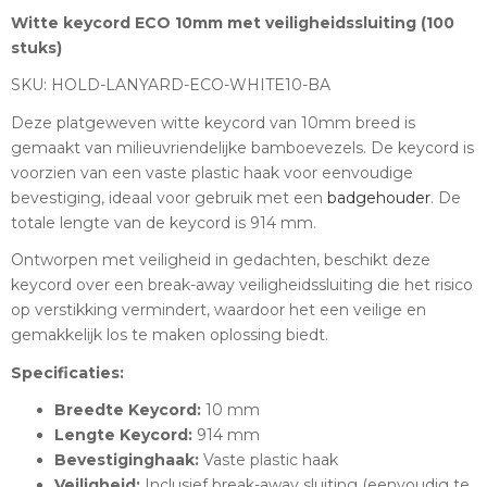
Witte keycord ECO 10mm met veiligheidssluiting (100
stuks)
SKU: HOLD-LANYARD-ECO-WHITE10-BA
Deze platgeweven witte keycord van 10mm breed is
gemaakt van milieuvriendelijke bamboevezels. De keycord is
voorzien van een vaste plastic haak voor eenvoudige
bevestiging, ideaal voor gebruik met een
badgehouder
. De
totale lengte van de keycord is 914 mm.
Ontworpen met veiligheid in gedachten, beschikt deze
keycord over een break-away veiligheidssluiting die het risico
op verstikking vermindert, waardoor het een veilige en
gemakkelijk los te maken oplossing biedt.
Specificaties:
Breedte Keycord:
10 mm
Lengte Keycord:
914 mm
Bevestiginghaak:
Vaste plastic haak
Veiligheid:
Inclusief break-away sluiting (eenvoudig te