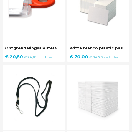
Ontgrendelingssleutel voor her-afsluitbare badgehouder (5 stuks)
Witte blanco plastic pasjes (500 stuks)
€
20,50
€
70,00
€
24,81
incl. btw
€
84,70
incl. btw