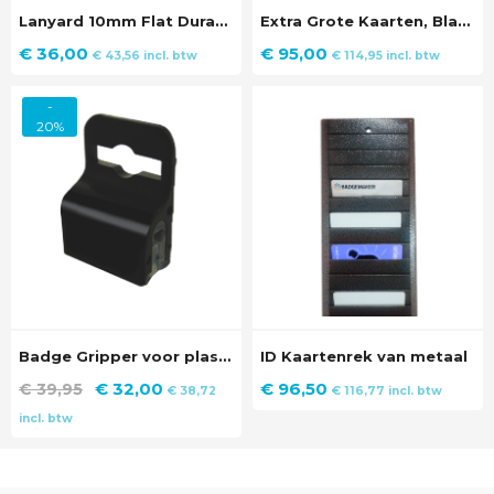
Lanyard 10mm Flat Durable Polyester without Breakaway (100 stuks)
Extra Grote Kaarten, Blanco Plastic Passen (100 stuks)
€
36,00
€
95,00
€
43,56
incl. btw
€
114,95
incl. btw
-
20%
Badge Gripper voor plastic badges (100 stuks)
ID Kaartenrek van metaal
Oorspronkelijke
Huidige
€
32,00
€
96,50
€
39,95
€
38,72
€
116,77
incl. btw
prijs
prijs
incl. btw
was:
is:
€ 39,95.
€ 32,00.