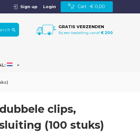
0
Cart :
€
0,00
Sign up
Login
GRATIS VERZENDEN
arch
Bij een bestelling vanaf
€ 200
AL:
uks)
dubbele clips,
sluiting (100 stuks)