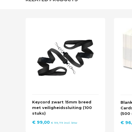
Keycord zwart 15mm breed
Blan
met veiligheidssluiting (100
Card
stuks)
(500 
€
99,00
€
96
€
119,79
incl. btw