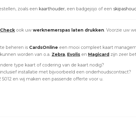
estellen, zoals een
kaarthouder
, een badgejojo of een
skipashou
nCheck
ook uw
werknemerspas laten drukken
. Voorzie uw 
te beheren is
CardsOnline
een mooi compleet kaart managem
 kunnen worden van o.a.
Zebra
,
Evolis
en
Magicard
zijn zeer be
andere type kaart of codering van de kaart nodig?
 inclusief installatie met bijvoorbeeld een onderhoudscontract?
2 5012 en wij maken een passende offerte voor u.