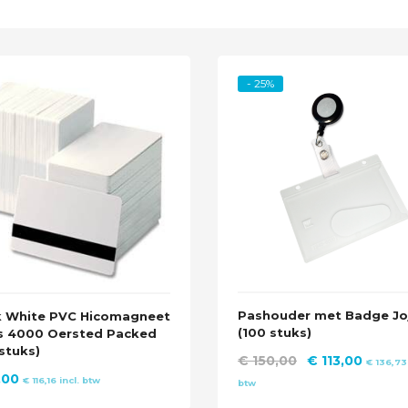
- 25%
Pashouder met Badge Jo
k White PVC Hicomagneet
(100 stuks)
s 4000 Oersted Packed
stuks)
Oorspronkelij
Huidig
€
150,00
€
113,00
€
136,73
,00
prijs
prijs
€
116,16
incl. btw
btw
was:
is: