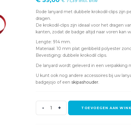
€
59,00
€
71,39
incl. btw
Rode lanyard met dubbele krokodil-clips zij
dragen.
De krokodil-clips zijn ideaal voor het dragen 
kanten, zodat de badge altijd naar voren kan w
Lengte: 914 mm.
Materiaal: 10 mm plat geribbeld polyester zonde
Bevestiging: dubbele krokodil clips.
De lanyard wordt geleverd in een verpakking 
U kunt ook nog andere accessoires bij uw lanya
badgejojo of een
skipashouder
.
Rode
TOEVOEGEN AAN WIN
lanyard
met
dubbele