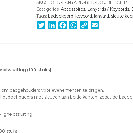
clips,
SKU:
HOLD-LANYARD-RED-DOUBLE CLIP
zonder
Categories:
Accessoires
,
Lanyards / Keycords
,
veiligheidssluiting
Tags:
badgekoord
,
keycord
,
lanyard
,
sleutelkoo
(100
Twitter
LinkedIn
Facebook
WhatsApp
Copy
Email
stuks)
Link
quantity
idssluiting (100 stuks)
fect om badgehouders voor evenementen te dragen.
inyl-badgehouders met sleuven aan beide kanten, zodat de badge a
ligheidssluiting.
00 stuks.