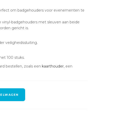
n perfect om badgehouders voor evenementen te
van vinyl-badgehouders met sleuven aan beide
orden gericht is.
r veiligheidssluiting.
met 100 stuks.
rd bestellen, zoals een
kaarthouder
, een
KELWAGEN