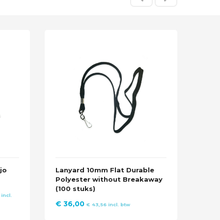
Extr
jojo
sleu
jo
Lanyard 10mm Flat Durable
Polyester without Breakaway
€
87
(100 stuks)
ke
e
incl.
€
36,00
€
43,56
incl. btw